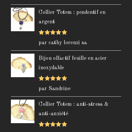
5
Collier Totem : pendentif en
argent
Note
5
sur
par cathy lorenzi sa
5
Bijou olfactif feuille en acier
inoxydable
Note
5
sur
par Sandrine
5
Collier Totem : anti-stress &
anti-anxiété