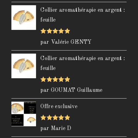
5
Collier aromathérapie en argent :
feuille
Note
5
sur
par Valérie GENTY
5
Collier aromathérapie en argent :
feuille
Note
5
sur
par GOUMAT Guillaume
5
Offre exclusive
Note
5
sur
par Marie D
5