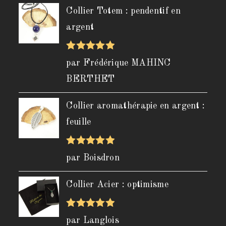
Collier Totem : pendentif en
argent
Note
5
sur
par Frédérique MAHINC
5
BERTHET
Collier aromathérapie en argent :
feuille
Note
5
sur
par Boisdron
5
Collier Acier : optimisme
Note
5
sur
par Langlois