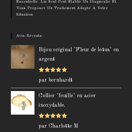
Essentielle. Lui Seul Peut Établir Un Diagnostic Et
Vous Proposer Un Traitement Adapté À Votre
Situation.
Avis Récents
Bijou original "Fleur de lotus" en
argent
Note
5
sur
par bernhardt
5
Collier "feuille" en acier
inoxydable.
Note
5
sur
par Charlotte M