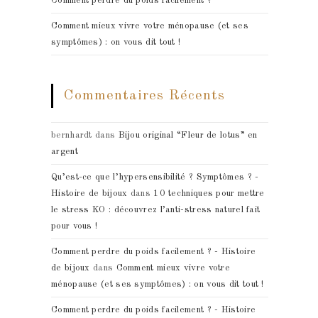
Comment perdre du poids facilement ?
Comment mieux vivre votre ménopause (et ses
symptômes) : on vous dit tout !
Commentaires Récents
bernhardt
dans
Bijou original “Fleur de lotus” en
argent
Qu’est-ce que l’hypersensibilité ? Symptômes ? -
Histoire de bijoux
dans
10 techniques pour mettre
le stress KO : découvrez l’anti-stress naturel fait
pour vous !
Comment perdre du poids facilement ? - Histoire
de bijoux
dans
Comment mieux vivre votre
ménopause (et ses symptômes) : on vous dit tout !
Comment perdre du poids facilement ? - Histoire