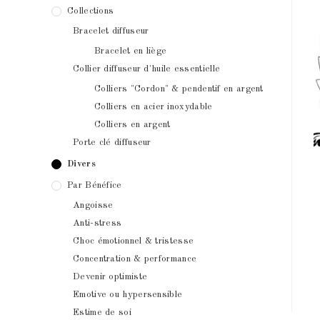
Collections
Bracelet diffuseur
Bracelet en liège
Collier diffuseur d'huile essentielle
Colliers "Cordon" & pendentif en argent
Colliers en acier inoxydable
Colliers en argent
Porte clé diffuseur
Divers
Par Bénéfice
Angoisse
Anti-stress
Choc émotionnel & tristesse
Concentration & performance
Devenir optimiste
Emotive ou hypersensible
Estime de soi