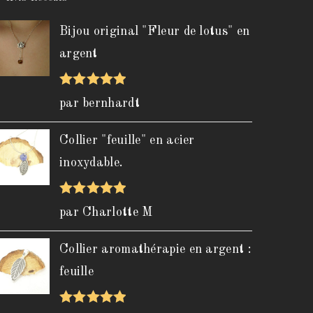
Bijou original "Fleur de lotus" en
argent
Note
5
sur
par bernhardt
5
Collier "feuille" en acier
inoxydable.
Note
5
sur
par Charlotte M
5
Collier aromathérapie en argent :
feuille