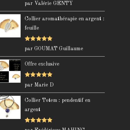
Note
5
sur
par Valérie GENTY
5
Collier aromathérapie en argent :
feuille
Note
5
sur
par GOUMAT Guillaume
5
Offre exclusive
Note
5
sur
par Marie D
5
Collier Totem : pendentif en
argent
Note
5
sur