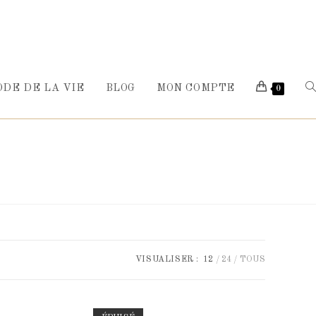
ODE DE LA VIE
BLOG
MON COMPTE
0
VISUALISER :
12
24
TOUS